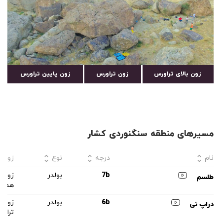
زون بالای تراورس
زون تراورس
زون پایین تراورس
مسیرهای منطقه سنگنوردی کشار
نام
درجه
نوع
زون
7b
بولدر
زون 
طلسم
همت
6b
بولدر
زون ب
دراپ نی
تراو