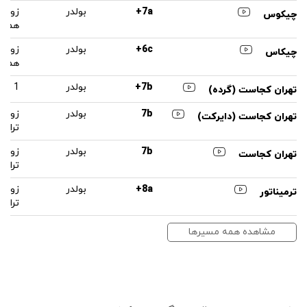
7a+
بولدر
زون 
چیکوس
همت
6c+
بولدر
زون 
چیکاس
همت
7b+
بولدر
1
تهران کجاست (گرده)
7b
بولدر
زون پ
تهران کجاست (دایرکت)
تراو
7b
بولدر
زون پ
تهران کجاست
تراو
8a+
بولدر
زون ب
ترمیناتور
تراو
مشاهده همه مسیرها